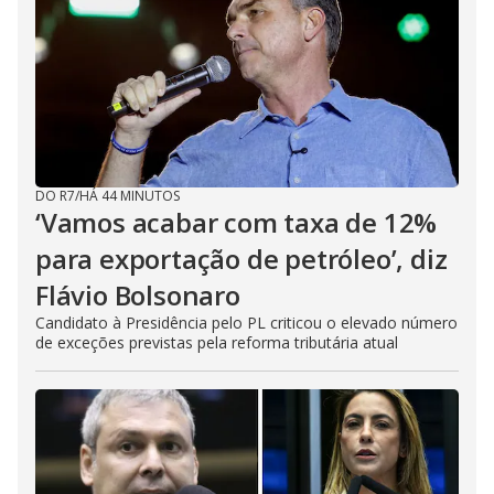
e
o
DO R7
/
HÁ 44 MINUTOS
‘Vamos acabar com taxa de 12%
para exportação de petróleo’, diz
Flávio Bolsonaro
Candidato à Presidência pelo PL criticou o elevado número
de exceções previstas pela reforma tributária atual