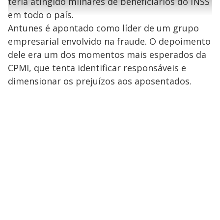
l
teria atingido milhares de beneficiários do INSS
a
g
e
r
u
g
em todo o país.
n
u
a
d
n
o
d
Antunes é apontado como líder de um grupo
s
o
s
empresarial envolvido na fraude. O depoimento
y
dele era um dos momentos mais esperados da
CPMI, que tenta identificar responsáveis e
M
V
u
d
dimensionar os prejuízos aos aposentados.
o
i
d
e
o