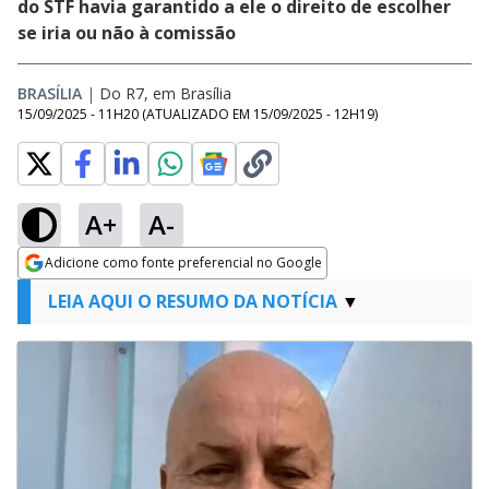
do STF havia garantido a ele o direito de escolher
se iria ou não à comissão
BRASÍLIA
|
Do R7, em Brasília
15/09/2025 - 11H20
(ATUALIZADO EM
15/09/2025 - 12H19
)
A+
A-
Adicione como fonte preferencial no Google
Opens in new window
LEIA AQUI O RESUMO DA NOTÍCIA