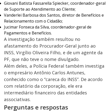
Giovani Batista Fassarella Spiecker, coordenador-geral
y
de Suporte ao Atendimento ao Cliente;
Vanderlei Barbosa dos Santos, diretor de Benefícios e
M
V
u
Relacionamento com o Cidadão;
d
o
Jucimar Fonseca da Silva, coordenador-geral de
Pagamentos e Benefícios.
i
A investigação também resultou no
afastamento do Procurador-Geral junto ao
d
INSS, Virgílio Oliveira Filho, e de um agente da
PF, que não teve o nome divulgado.
e
Além deles, a Polícia Federal também investiga
o empresário Antônio Carlos Antunes,
conhecido como o “careca do INSS”. De acordo
o
com relatório da corporação, ele era
intermediário financeiro das entidades
associativas.
Perguntas e respostas