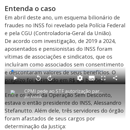
Entenda o caso
Em abril deste ano, um esquema bilionário de
fraudes no INSS foi revelado pela Polícia Federal
e pela CGU (Controladoria-Geral da União).
De acordo com investigação, de 2019 a 2024,
aposentados e pensionistas do INSS foram
vítimas de associações e sindicatos, que os
incluíram como associados sem consentimento
e descontaram valores de seus benefícios. O
L
o
a
prejuízo foi estimado em R$ 6,3 bilhões.
S
d
u
C
P
V
A
P
F
e
b
o
l
o
v
u
d
t
m
a
l
a
l
:
CPMI pede ao STF autorização para ouvir ‘careca do INSS’
i
p
y
t
n
l
2
Entre os alvos da Operação Sem Desconto,
t
a
a
ç
s
.
por
Brasília
l
r
r
a
c
2
e
t
1
r
l
r
9
estava o então presidente do INSS, Alessandro
s
i
0
1
e
%
l
s
0
e
h
Stefanutto. Além dele, três servidores do órgão
e
s
n
a
g
e
r
u
g
foram afastados de seus cargos por
n
u
a
d
n
o
d
determinação da Justiça:
s
o
s