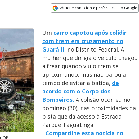
Adicione como fonte preferencial no Google
Opens in new window
Um
carro capotou após colidir
com trem em cruzamento no
Guará II,
no Distrito Federal. A
mulher que dirigia o veículo chegou
a frear quando viu o trem se
aproximando, mas não parou a
tempo de evitar a batida,
de
acordo com o Corpo dos
Bombeiros.
A colisão ocorreu no
domingo (30), nas proximidades da
pista que dá acesso à Estrada
Parque Taguatinga.
·
Compartilhe esta notícia no
o DF