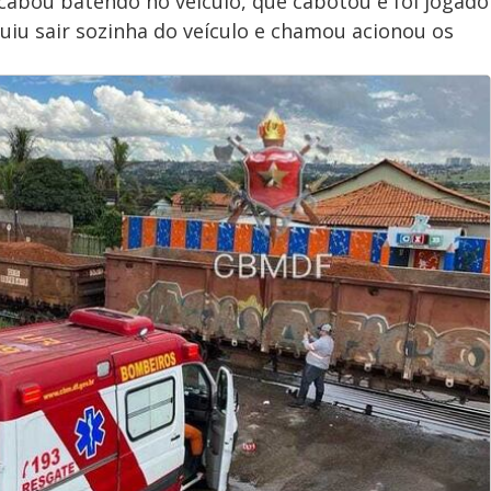
acabou batendo no veículo, que cabotou e foi jogado
guiu sair sozinha do veículo e chamou acionou os