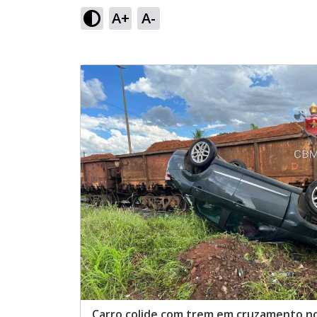
A+
A-
Carro colide com trem em cruzamento n