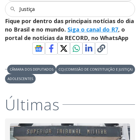
i
Justiça
Fique por dentro das principais notícias do dia
d
no Brasil e no mundo.
Siga o canal do R7
, o
portal de notícias da RECORD, no WhatsApp
e
o
CÂMARA DOS DEPUTADOS
CCJ (COMISSÃO DE CONSTITUIÇÃO E JUSTIÇA)
ADOLESCENTES
Últimas