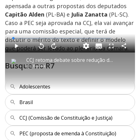
apensada a outras propostas dos deputados
Capitão Alden
(PL-BA) e
Julia Zanatta
(PL-SC).
Caso a PEC seja aprovada na CCJ, ela vai avançar
para uma comissão especial, que terá de
discutir o mérito do texto e definir o modelo
L
o
a
que poderá ser levado ao plenário da Câmara.
S
d
u
C
P
V
A
P
F
e
b
o
l
o
v
u
d
t
m
a
l
a
l
:
CCJ retoma debate sobre redução da maioridade penal
i
p
y
t
n
l
1
Busque no R7
t
a
a
ç
s
.
por
Brasília
l
r
r
a
c
3
e
t
1
r
l
r
5
s
i
0
1
e
%
l
s
0
e
h
e
s
n
a
g
e
r
Adolescentes
u
g
n
u
a
d
n
o
d
s
o
Brasil
s
y
CCJ (Comissão de Constituição e Justiça)
M
V
u
d
PEC (proposta de emenda à Constituição)
o