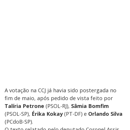
A votação na CCJ já havia sido postergada no
fim de maio, após pedido de vista feito por
Talíria Petrone
(PSOL-RJ),
Sâmia Bomfim
(PSOL-SP),
Érika Kokay
(PT-DF) e
Orlando Silva
(PCdoB-SP).
O texto relatado pelo deputado Coronel Assis