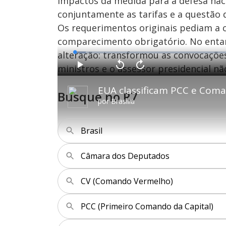
impactos da medida para a defesa nac
conjuntamente as tarifas e a questão
Os requerimentos originais pediam a c
comparecimento obrigatório. No enta
alteração: transformou as convocações 
L
o
a
ministros e o assessor presidencial n
d
P
V
A
e
l
o
v
d
a
l
a
:
EUA classificam PCC e Com
y
t
n
3
Busque no R7
a
ç
.
r
a
3
por
Brasília
1
r
9
0
1
%
s
0
e
s
g
e
u
g
Brasil
n
u
d
n
o
d
s
o
s
Câmara dos Deputados
CV (Comando Vermelho)
M
u
d
o
PCC (Primeiro Comando da Capital)