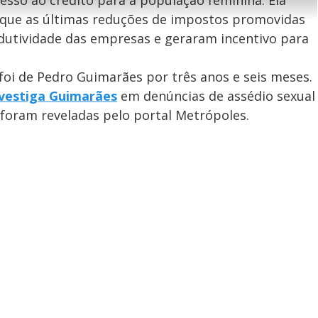
l
acesso ao crédito para a população feminina. Ela
e
a
-
i
l
r
P
o
que as últimas reduções de impostos promovidas
i
c
n
c
i
t
utividade das empresas e geraram incentivo para
d
u
g
a
a
r
d
e
e
T
oi de Pedro Guimarães por três anos e seis meses.
i
nvestiga Guimarães
em denúncias de assédio sexual
m
y
 foram reveladas pelo portal Metrópoles.
e
V
i
d