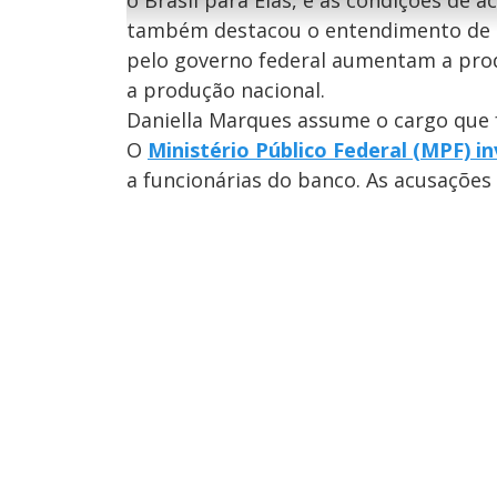
o Brasil para Elas, e as condições de 
g
e
u
g
também destacou o entendimento de 
n
u
d
n
o
d
pelo governo federal aumentam a prod
s
o
s
a produção nacional.
Daniella Marques assume o cargo que f
O
Ministério Público Federal (MPF) i
M
u
d
a funcionárias do banco. As acusações
o