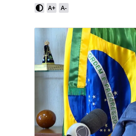
A+
A-