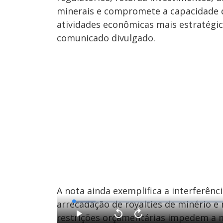
minerais e compromete a capacidade
atividades econômicas mais estratégic
comunicado divulgado.
A nota ainda exemplifica a interferênc
arrecadação de royalties de minério 
L
o
a
restrições orçamentárias impedem a m
d
P
V
A
e