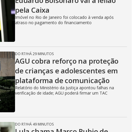
Eduardo Bolsonaro vai a leilão
pela Caixa
d
Imóvel no Rio de Janeiro foi colocado à venda após
atraso no pagamento do financiamento
e
DO R7
/
HÁ 29 MINUTOS
o
AGU cobra reforço na proteção
de crianças e adolescentes em
plataforma de comunicação
Relatório do Ministério da Justiça apontou falhas na
verificação de idade; AGU poderá firmar um TAC
DO R7
/
HÁ 49 MINUTOS
Lula chama Marco Rubio de