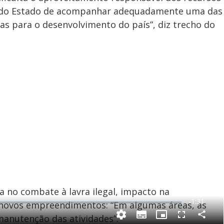
 do Estado de acompanhar adequadamente uma das
as para o desenvolvimento do país”, diz trecho do
ia no combate à lavra ilegal, impacto na
R
-
1:31
e novos empreendimentos: “Em algumas áreas, as
e
anutenção das atividades”.
C
S
P
F