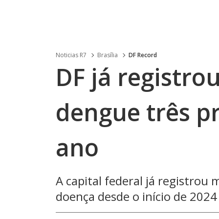
Noticias R7
Brasília
DF Record
DF já registro
dengue três p
ano
A capital federal já registrou
doença desde o início de 2024