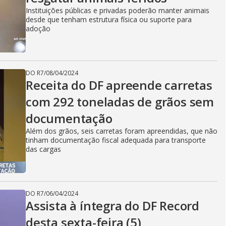
Instituições públicas e privadas poderão manter animais
desde que tenham estrutura física ou suporte para
adoção
DO R7
/
08/04/2024
Receita do DF apreende carretas
com 292 toneladas de grãos sem
documentação
Além dos grãos, seis carretas foram apreendidas, que não
tinham documentação fiscal adequada para transporte
das cargas
DO R7
/
06/04/2024
Assista à íntegra do DF Record
desta sexta-feira (5)