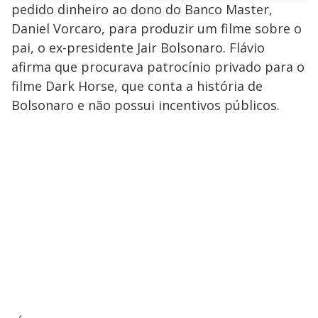
n
u
a
pedido dinheiro ao dono do Banco Master,
d
n
o
d
s
o
Daniel Vorcaro, para produzir um filme sobre o
s
pai, o ex-presidente Jair Bolsonaro. Flávio
y
afirma que procurava patrocínio privado para o
M
filme Dark Horse, que conta a história de
V
u
d
Bolsonaro e não possui incentivos públicos.
o
i
d
e
o