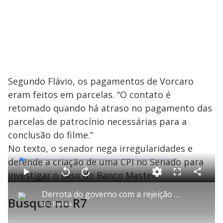
Segundo Flávio, os pagamentos de Vorcaro
eram feitos em parcelas. “O contato é
retomado quando há atraso no pagamento das
parcelas de patrocínio necessárias para a
conclusão do filme.”
No texto, o senador nega irregularidades e
defende a criação de uma CPI no Senado para
L
o
a
investigar o caso do Banco Master.
d
C
P
V
A
P
F
e
o
l
o
v
u
d
m
a
l
a
l
:
Derrota do governo com a rejeição de Jorge Messias ao STF repercute entre os três poderes
p
y
t
n
l
3
Busque no R7
a
a
ç
s
.
por
Brasília
r
r
a
c
4
t
1
r
r
7
i
0
1
e
%
l
s
0
e