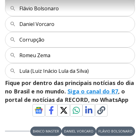
l
h
e
s
n
a
g
e
r
Flávio Bolsonaro
u
g
n
u
a
d
n
o
d
s
o
Daniel Vorcaro
s
y
Corrupção
M
V
u
d
Romeu Zema
o
i
Lula (Luiz Inácio Lula da Silva)
Fique por dentro das principais notícias do dia
d
no Brasil e no mundo.
Siga o canal do R7
, o
portal de notícias da RECORD, no WhatsApp
e
o
BANCO MASTER
DANIEL VORCARO
FLÁVIO BOLSONARO