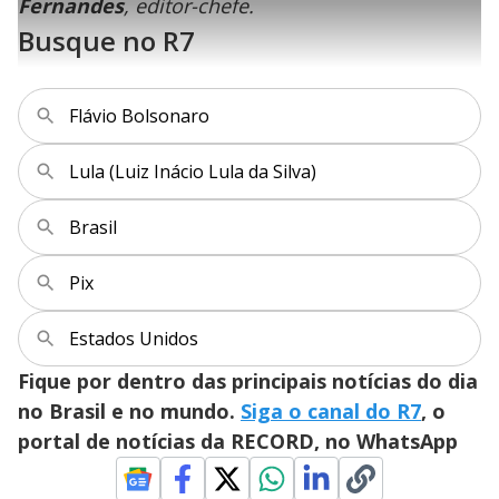
l
Fernandes
, editor-chefe.
s
i
0
1
e
%
l
s
0
e
h
Busque no R7
e
s
n
a
g
e
r
u
g
n
u
a
d
n
o
d
s
o
s
Flávio Bolsonaro
y
Lula (Luiz Inácio Lula da Silva)
M
V
u
d
o
Brasil
i
Pix
d
Estados Unidos
Fique por dentro das principais notícias do dia
e
no Brasil e no mundo.
Siga o canal do R7
, o
portal de notícias da RECORD, no WhatsApp