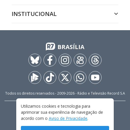
INSTITUCIONAL
BRASÍLIA
Todos os direitos reservados - 2009-
2026
- Rádio e Televisão Record S.A
Utilizamos cookies e tecnologia para
CARREIRA
FALE CONOSCO
PRIVACIDADE
aprimorar sua experiência de navegação de
TERMOS E CONDIÇÕES DE USO
acordo com o
Aviso de Privacidade
.