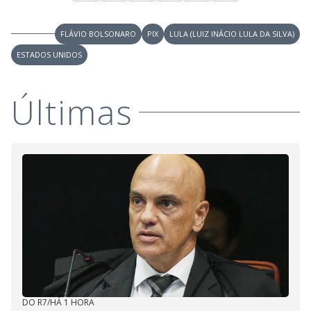
o
FLÁVIO BOLSONARO
PIX
LULA (LUIZ INÁCIO LULA DA SILVA)
ESTADOS UNIDOS
Últimas
DO R7
/
HÁ 1 HORA