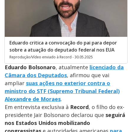
Eduardo critica a convocação do pai para depor
sobre a atuação do deputado federal nos EUA
Reprodução/Vídeo enviado à Record - 30.05.2025
Eduardo Bolsonaro
, atualmente
licenciado da
Câmara dos Deputados
, afirmou que vai
ampliar
suas ações no exterior contra o
ministro do STF (Supremo Tribunal Federal)
Alexandre de Moraes
.
Em entrevista exclusiva à
Record
, o filho do ex-
presidente Jair Bolsonaro declarou que
seguirá
nos Estados Unidos mobilizando
congressistas
e autoridades americanas
para