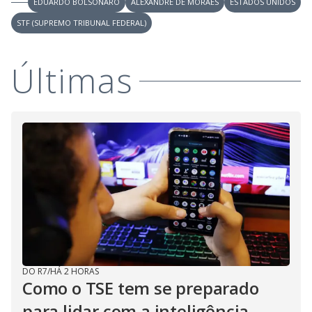
EDUARDO BOLSONARO
ALEXANDRE DE MORAES
ESTADOS UNIDOS
STF (SUPREMO TRIBUNAL FEDERAL)
Últimas
DO R7
/
HÁ 2 HORAS
Como o TSE tem se preparado
para lidar com a inteligência