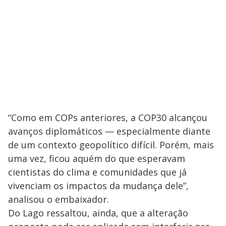
y
M
V
u
d
o
i
d
e
“Como em COPs anteriores, a COP30 alcançou
avanços diplomáticos — especialmente diante
de um contexto geopolítico difícil. Porém, mais
o
uma vez, ficou aquém do que esperavam
cientistas do clima e comunidades que já
vivenciam os impactos da mudança dele”,
analisou o embaixador.
Do Lago ressaltou, ainda, que a alteração