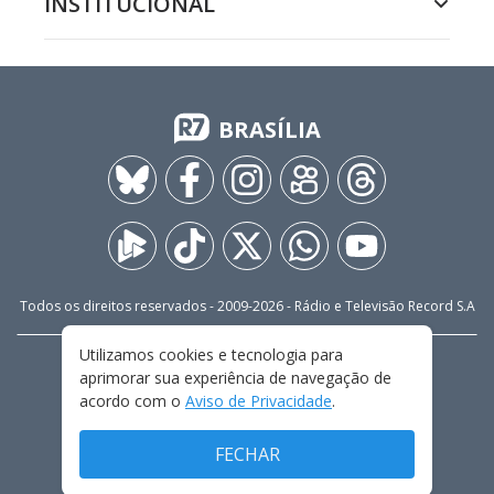
INSTITUCIONAL
BRASÍLIA
Todos os direitos reservados - 2009-
2026
- Rádio e Televisão Record S.A
Utilizamos cookies e tecnologia para
CARREIRA
FALE CONOSCO
PRIVACIDADE
aprimorar sua experiência de navegação de
TERMOS E CONDIÇÕES DE USO
acordo com o
Aviso de Privacidade
.
FECHAR