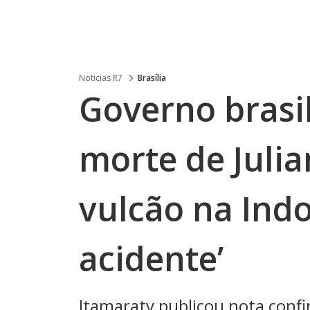
Noticias R7
Brasília
Governo brasi
morte de Juli
vulcão na Indo
acidente’
Itamaraty publicou nota confi