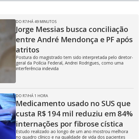
y
e
DO R7
/
HÁ 49 MINUTOS
V
Jorge Messias busca conciliação
entre André Mendonça e PF após
atritos
i
Postura do magistrado tem sido interpretada pelo diretor-
geral da Polícia Federal, Andrei Rodrigues, como uma
interferência indevida
d
DO R7
/
HÁ 1 HORA
e
Medicamento usado no SUS que
custa R$ 194 mil reduziu em 84%
internações por fibrose cística
o
Estudo realizado ao longo de um ano mostrou melhora
no quadro clínico e na qualidade de vida dos pacientes