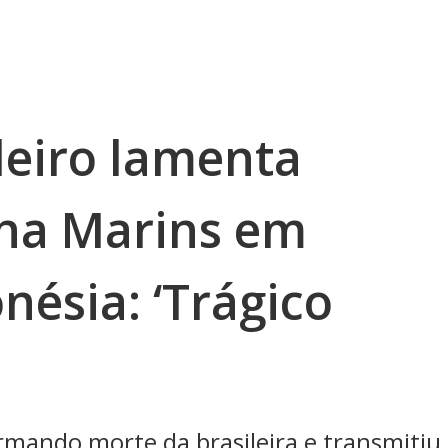
leiro lamenta
ana Marins em
nésia: ‘Trágico
rmando morte da brasileira e transmitiu