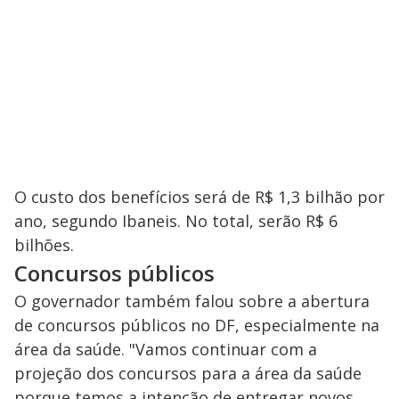
V
i
d
e
O custo dos benefícios será de R$ 1,3 bilhão por
o
ano, segundo Ibaneis. No total, serão R$ 6
bilhões.
Concursos públicos
O governador também falou sobre a abertura
de concursos públicos no DF, especialmente na
área da saúde. "Vamos continuar com a
projeção dos concursos para a área da saúde
porque temos a intenção de entregar novos