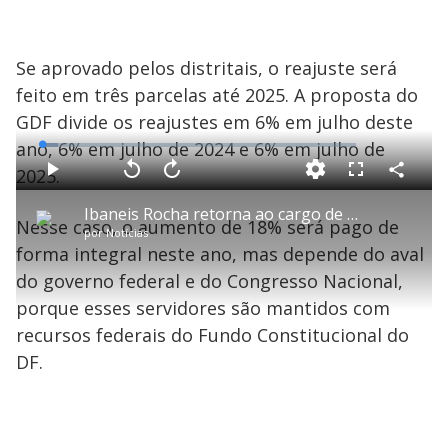
Se aprovado pelos distritais, o reajuste será
feito em três parcelas até 2025. A proposta do
GDF divide os reajustes em 6% em julho deste
ano, 6% em julho de 2024 e 6% em julho de
L
o
a
2025.
d
C
P
V
A
P
F
e
o
l
o
v
u
d
m
a
l
a
l
:
Ibaneis Rocha retorna ao cargo de governador do Distrito Federal
p
y
t
n
l
5
Nesse caso, o aumento de 18% será pago de
a
a
ç
s
.
por
Notícias
r
r
a
c
1
t
1
r
l
r
3
forma integral neste ano, mas depende do aval
i
0
1
e
%
l
s
0
e
h
do governo federal e do Congresso Nacional,
e
s
n
a
g
e
r
u
g
porque esses servidores são mantidos com
n
u
a
d
n
o
d
recursos federais do Fundo Constitucional do
s
o
s
DF.
y
M
u
d
o