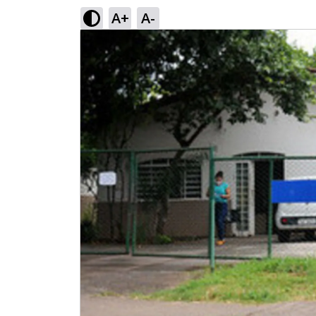
A+
A-