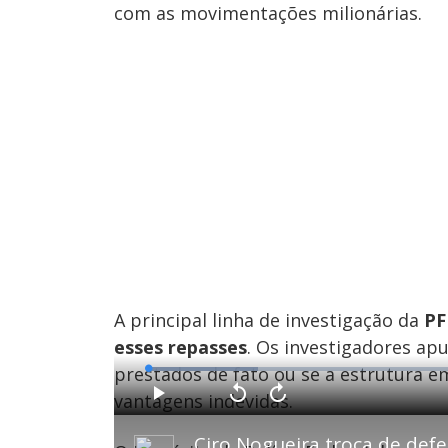
com as movimentações milionárias.
A principal linha de investigação da
PF
esses repasses
. Os investigadores ap
prestados de fato ou se a estrutura em
L
o
a
vantagens indevidas.
d
P
V
A
e
l
o
v
d
a
l
a
:
y
t
n
1