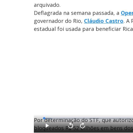
arquivado.
Deflagrada na semana passada, a
Oper
governador do Rio,
Cláudio Castro
. A
estadual foi usada para beneficiar Ric
Por determinação do STF, que autori
L
o
a
bloqueados R$ 52 bilhões em bens dos
d
P
V
A
e