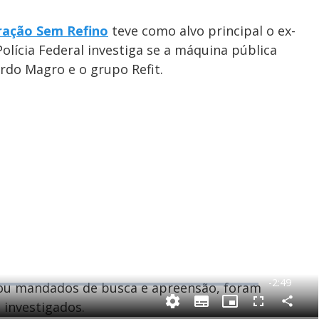
d
ação Sem Refino
teve como alvo principal o ex-
 Polícia Federal investiga se a máquina pública
e
ardo Magro e o grupo Refit.
o
R
-
2:49
zou mandados de busca e apreensão, foram
e
 investigados.
C
S
P
F
m
o