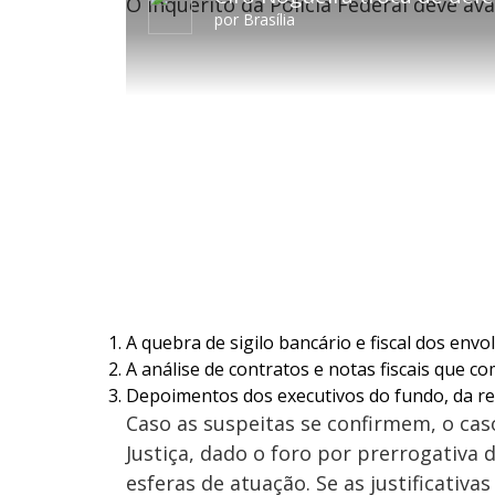
O inquérito da Polícia Federal deve av
a
ç
6
r
a
.
por
Brasília
1
r
5
0
1
3
s
0
%
e
s
g
e
u
g
n
u
d
n
o
d
s
o
s
M
u
d
o
A quebra de sigilo bancário e fiscal dos envol
A análise de contratos e notas fiscais que 
Depoimentos dos executivos do fundo, da ref
Caso as suspeitas se confirmem, o cas
Justiça, dado o foro por prerrogativa
esferas de atuação. Se as justificativ