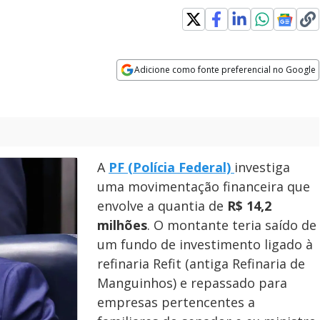
s in new window
Adicione como fonte preferencial no Google
Opens in new window
A
PF (Polícia Federal)
investiga
uma movimentação financeira que
envolve a quantia de
R$ 14,2
milhões
. O montante teria saído de
um fundo de investimento ligado à
refinaria Refit (antiga Refinaria de
Manguinhos) e repassado para
empresas pertencentes a