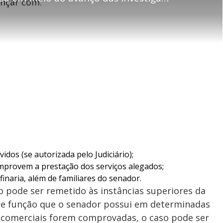
P
ançar com:
u
s
r
r
c
i
t
e
r
i
-
e
l
l
n
i
e
V
h
n
n
e
a
-
i
l
r
P
o
i
c
n
c
i
t
d
u
g
a
a
r
d
e
e
T
i
m
y
e
V
vidos (se autorizada pelo Judiciário);
comprovem a prestação dos serviços alegados;
inaria, além de familiares do senador.
i
o pode ser remetido às instâncias superiores da
 de função que o senador possui em determinadas
as comerciais forem comprovadas, o caso pode ser