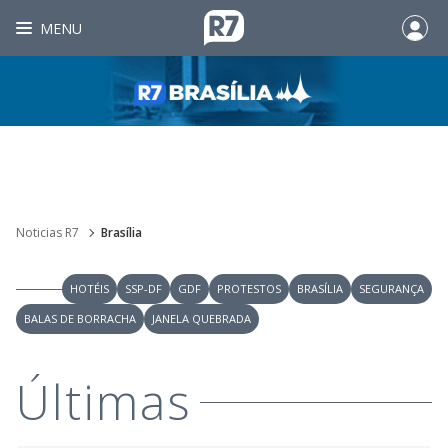
MENU
Noticias R7
Brasília
HOTÉIS
SSP-DF
GDF
PROTESTOS
BRASÍLIA
SEGURANÇA
BALAS DE BORRACHA
JANELA QUEBRADA
Últimas