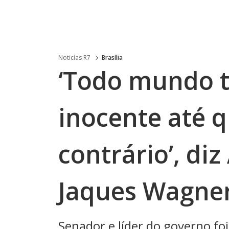
Noticias R7
Brasília
‘Todo mundo 
inocente até q
contrário’, di
Jaques Wagne
Senador e líder do governo foi