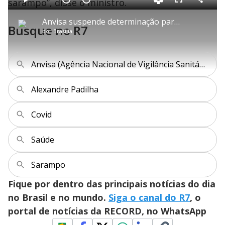
sarampo”, disse o ministro.
d
C
P
V
A
P
F
e
o
l
o
v
u
d
m
a
l
a
l
:
Anvisa suspende determinação para recolhimento de produtos de limpeza da marca Ypê
p
y
t
n
l
2
Busque no R7
a
a
ç
s
3
por
Brasília
r
r
a
c
.
t
1
r
l
r
6
i
0
1
e
5
l
s
0
e
%
h
e
s
n
a
g
e
r
Anvisa (Agência Nacional de Vigilância Sanitária)
u
g
n
u
a
d
n
o
d
s
o
Alexandre Padilha
s
y
Covid
M
V
u
d
Saúde
o
i
Sarampo
Fique por dentro das principais notícias do dia
d
no Brasil e no mundo.
Siga o canal do R7
, o
portal de notícias da RECORD, no WhatsApp