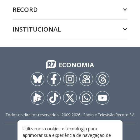
RECORD
INSTITUCIONAL
ECONOMIA
Todos os direitos reservados - 2009-
2026
- Rádio e Televisão Record S.A
Utilizamos cookies e tecnologia para
CARREIRA
FALE CONOSCO
PRIVACIDADE
aprimorar sua experiência de navegação de
TERMOS E CONDIÇÕES DE USO