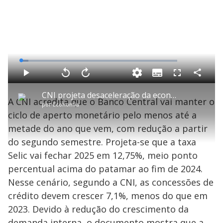
L
o
a
S
d
u
C
P
V
A
P
F
e
b
o
l
o
v
u
d
t
m
a
l
a
l
:
CNI projeta desaceleração da economia brasileira para 2025
i
p
y
t
n
l
4
A CNI acredita que o Banco Central vai manter o
t
a
a
ç
s
.
por
Economia
l
r
r
a
c
7
e
t
1
r
l
r
5
ciclo de aperto monetário pelo menos até a
s
i
0
1
e
%
l
s
0
e
h
metade do ano que vem, com redução a partir
e
s
n
a
g
e
r
u
g
do segundo semestre. Projeta-se que a taxa
n
u
a
d
n
o
d
Selic vai fechar 2025 em 12,75%, meio ponto
s
o
s
percentual acima do patamar ao fim de 2024.
y
Nesse cenário, segundo a CNI, as concessões de
crédito devem crescer 7,1%, menos do que em
M
V
u
d
2023. Devido à redução do crescimento da
o
demanda interna, o documento mostra que a