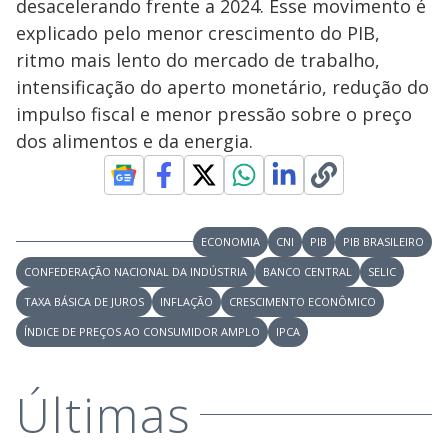
desacelerando frente a 2024. Esse movimento é
explicado pelo menor crescimento do PIB,
ritmo mais lento do mercado de trabalho,
intensificação do aperto monetário, redução do
impulso fiscal e menor pressão sobre o preço
dos alimentos e da energia.
ECONOMIA
CNI
PIB
PIB BRASILEIRO
CONFEDERAÇÃO NACIONAL DA INDÚSTRIA
BANCO CENTRAL
SELIC
TAXA BÁSICA DE JUROS
INFLAÇÃO
CRESCIMENTO ECONÔMICO
ÍNDICE DE PREÇOS AO CONSUMIDOR AMPLO
IPCA
Últimas