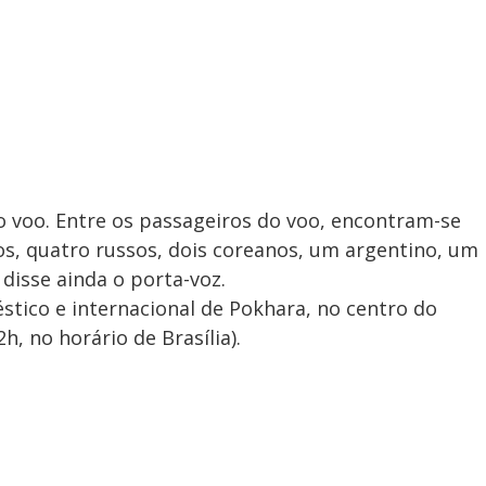
V
i
d
no voo. Entre os passageiros do voo, encontram-se
e
nos, quatro russos, dois coreanos, um argentino, um
 disse ainda o porta-voz.
stico e internacional de Pokhara, no centro do
o
h, no horário de Brasília).