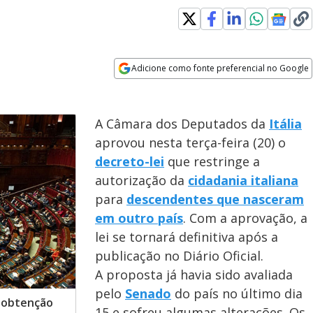
Adicione como fonte preferencial no Google
Opens in new window
A Câmara dos Deputados da
Itália
aprovou nesta terça-feira (20) o
decreto-lei
que restringe a
autorização da
cidadania italiana
para
descendentes que nasceram
em outro país
. Com a aprovação, a
lei se tornará definitiva após a
publicação no Diário Oficial.
A proposta já havia sido avaliada
pelo
Senado
do país no último dia
e obtenção
15 e sofreu algumas alterações. Os