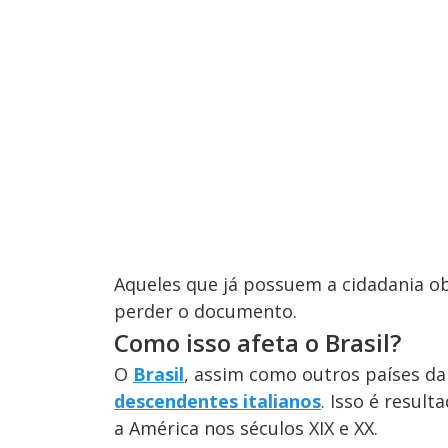
s
M
u
d
o
Aqueles que já possuem a cidadania o
perder o documento.
Como isso afeta o Brasil?
O
Brasil
, assim como outros países d
descendentes italianos
. Isso é resul
a América nos séculos XIX e XX.