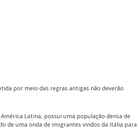
g
a
a
r
d
e
e
T
i
m
y
e
V
i
btida por meio das regras antigas não deverão
d
a América Latina, possui uma população densa de
tado de uma onda de imigrantes vindos da Itália para