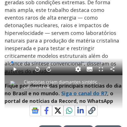
geradas sob condições extremas. De forma
mais ampla, este trabalho destaca como
eventos raros de alta energia — como
detonações nucleares, raios e impactos de
hipervelocidade — servem como laboratórios
naturais para a produção de matéria cristalina
inesperada e para testar e restringir
criticamente modelos estruturais além do
alcance da síntese convencional”, disseram os
L
o
a
autores do estudo.
S
d
u
C
P
V
A
P
F
e
b
o
l
o
v
u
d
t
m
a
l
a
l
:
Cientistas criam diamantes sintéticos que já representam 17% das vendas globais
i
p
y
t
n
l
1
Fique por dentro das principais notícias do dia
t
a
a
ç
s
.
por
Internacional
l
r
r
a
c
2
e
t
1
r
l
r
4
no Brasil e no mundo.
Siga o canal do R7
, o
s
i
0
1
e
%
l
s
0
e
h
portal de notícias da Record, no WhatsApp
e
s
n
a
g
e
r
u
g
n
u
a
d
n
o
d
s
o
s