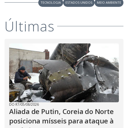
y
TECNOLOGIA
ESTADOS UNIDOS
MEIO AMBIENTE
M
V
u
d
Últimas
o
i
d
e
o
DO R7
/
05/08/2026
Aliada de Putin, Coreia do Norte
posiciona mísseis para ataque à