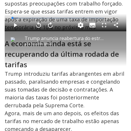
supostas preocupações com trabalho forçado.
Espera-se que essas tarifas entrem em vigor
após a expiração de uma taxa de importação
L
o
a
temporária de 10% no próximo mês.
S
d
u
C
P
V
A
P
F
e
b
o
l
o
v
u
d
t
m
a
l
a
l
:
Trump anuncia reabertura do estreito de Ormuz e petróleo cai mais de 5%
i
p
y
t
n
l
6
A economia ainda está se
t
a
a
ç
s
.
por
Internacional
l
r
r
a
c
3
e
t
1
r
l
r
4
s
i
0
1
e
recuperando da última rodada de
%
l
s
0
e
h
e
s
n
a
g
e
r
tarifas
u
g
n
u
a
d
n
o
d
Trump introduziu tarifas abrangentes em abril
s
o
s
passado, paralisando empresas e congelando
y
suas tomadas de decisão e contratações. A
maioria das taxas foi posteriormente
M
V
u
d
derrubada pela Suprema Corte.
o
Agora, mais de um ano depois, os efeitos das
i
tarifas no mercado de trabalho estão apenas
começando a desaparecer.