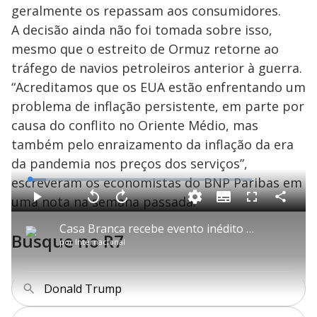
geralmente os repassam aos consumidores.
A decisão ainda não foi tomada sobre isso,
mesmo que o estreito de Ormuz retorne ao
tráfego de navios petroleiros anterior à guerra.
“Acreditamos que os EUA estão enfrentando um
problema de inflação persistente, em parte por
causa do conflito no Oriente Médio, mas
também pelo enraizamento da inflação da era
da pandemia nos preços dos serviços”,
escreveram os economistas do BNP Paribas em
L
o
a
uma nota na semana passada.
S
d
u
C
P
V
A
P
F
e
b
o
l
o
v
u
d
t
m
a
l
a
l
:
Casa Branca recebe evento inédito do UFC durante celebração do aniversário de Donald Trump
i
p
y
t
n
l
7
Busque no R7
t
a
a
ç
s
.
por
Internacional
l
r
r
a
c
4
e
t
1
r
l
r
8
s
i
0
1
e
%
l
s
0
e
h
e
s
n
a
g
e
r
Donald Trump
u
g
n
u
d
n
o
d
s
o