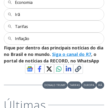
a
Economia
s
y
Irã
M
V
u
d
Tarifas
o
i
Inflação
Fique por dentro das principais notícias do dia
d
no Brasil e no mundo.
Siga o canal do R7
, o
portal de notícias da RECORD, no WhatsApp
e
o
DONALD TRUMP
TARIFAS
EUROPA
IRÃ
Últimas