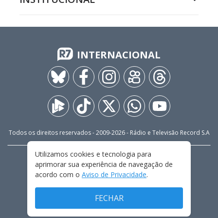
INTERNACIONAL
Todos os direitos reservados - 2009-
2026
- Rádio e Televisão Record S.A
Utilizamos cookies e tecnologia para
CARREIRA
FALE CONOSCO
PRIVACIDADE
aprimorar sua experiência de navegação de
TERMOS E CONDIÇÕES DE USO
acordo com o
Aviso de Privacidade
.
FECHAR