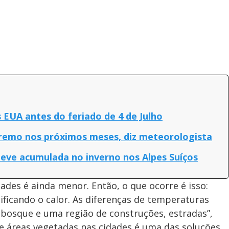
s EUA antes do feriado de 4 de Julho
tremo nos próximos meses, diz meteorologista
eve acumulada no inverno nos Alpes Suíços
ades é ainda menor. Então, o que ocorre é isso:
ificando o calor. As diferenças de temperaturas
 bosque e uma região de construções, estradas”,
de áreas vegetadas nas cidades é uma das soluções