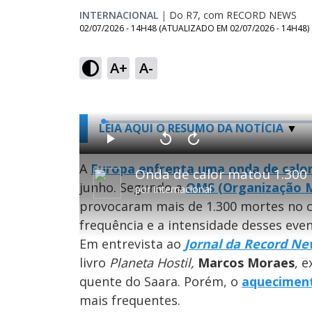
INTERNACIONAL
|
Do R7, com RECORD NEWS
02/07/2026 - 14H48
(ATUALIZADO EM
02/07/2026 - 14H48
)
A+
A-
L
LEIA AQUI O RESUMO DA NOTÍCIA
o
a
d
P
V
A
e
l
o
v
d
a
l
a
A
Europa enfrenta uma onda de calor
:
Onda de calor matou 1.300 
y
t
n
1
a
ç
.
junho. Segundo a
OMS (Organização M
r
a
1
por
Internacional
1
r
6
0
1
%
provocaram mais de 1.300 mortes no c
s
0
e
s
g
e
frequência e a intensidade desses even
u
g
n
u
Em entrevista ao
Jornal da Record Ne
d
n
o
d
s
o
livro
Planeta Hostil,
Marcos Moraes
, 
s
quente do Saara. Porém, o
aqueciment
mais frequentes.
M