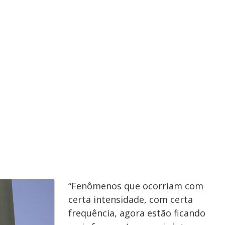
y
e
V
i
d
e
“Fenômenos que ocorriam com
certa intensidade, com certa
frequência, agora estão ficando