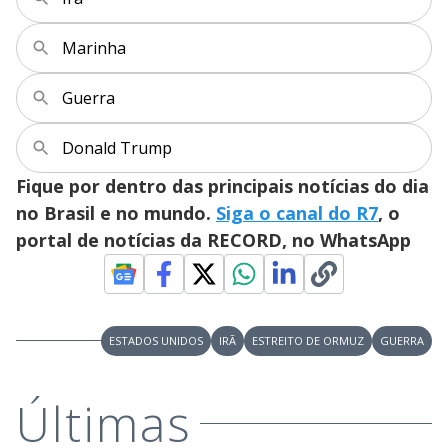
y
Marinha
M
V
u
d
Guerra
o
i
Donald Trump
Fique por dentro das principais notícias do dia
d
no Brasil e no mundo.
Siga o canal do R7
, o
portal de notícias da RECORD, no WhatsApp
e
o
ESTADOS UNIDOS
IRÃ
ESTREITO DE ORMUZ
GUERRA
Últimas