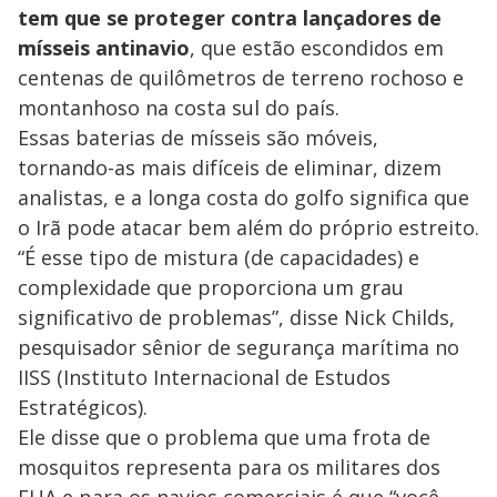
tem que se proteger contra lançadores de
o
mísseis antinavio
, que estão escondidos em
centenas de quilômetros de terreno rochoso e
montanhoso na costa sul do país.
Essas baterias de mísseis são móveis,
tornando-as mais difíceis de eliminar, dizem
analistas, e a longa costa do golfo significa que
o Irã pode atacar bem além do próprio estreito.
“É esse tipo de mistura (de capacidades) e
complexidade que proporciona um grau
significativo de problemas”, disse Nick Childs,
pesquisador sênior de segurança marítima no
IISS (Instituto Internacional de Estudos
Estratégicos).
Ele disse que o problema que uma frota de
mosquitos representa para os militares dos
EUA e para os navios comerciais é que “você