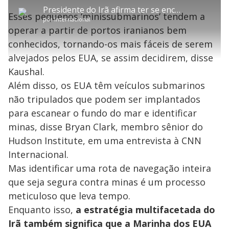
P
l
o
v
u
d
m
a
l
a
l
:
Presidente do Irã afirma ter se encontrado com líder supremo, que não é visto em público desde março
p
y
t
n
l
6
Esses pequenos ‘minissubmarinos’ tendem a
a
a
ç
s
.
por
Internacional
r
r
a
c
6
t
1
r
l
r
0
operar a partir de portos iranianos bem
i
0
1
e
%
l
s
0
e
h
conhecidos, tornando-os mais fáceis de serem
e
s
n
a
g
e
r
u
g
alvejados pelos EUA, se assim decidirem, disse
n
u
a
d
n
o
d
Kaushal.
s
o
s
Além disso, os EUA têm veículos submarinos
y
não tripulados que podem ser implantados
para escanear o fundo do mar e identificar
M
V
u
d
minas, disse Bryan Clark, membro sênior do
o
Hudson Institute, em uma entrevista à CNN
i
Internacional.
Mas identificar uma rota de navegação inteira
que seja segura contra minas é um processo
d
meticuloso que leva tempo.
Enquanto isso,
a estratégia multifacetada do
e
Irã também significa que a Marinha dos EUA