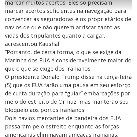
l
h
marcar muitos acertos. Eles só precisam
e
s
n
a
g
e
r
u
g
marcar acertos suficientes na navegação para
n
u
a
d
n
o
d
convencer as seguradoras e os proprietários de
s
o
s
navios de que não querem arriscar tanto as
y
vidas dos tripulantes quanto a carga”,
acrescentou Kaushal.
M
V
u
d
“Portanto, de certa forma, o que se exige da
o
Marinha dos EUA é consideravelmente maior do
i
que o que se exige dos iranianos.”
O presidente Donald Trump disse na terça-feira
(5) que os EUA farão uma pausa em seu esforço
d
de curta duração para “guiar” embarcações por
meio do estreito de Ormuz, mas manterão seu
e
bloqueio aos portos iranianos.
Dois navios mercantes de bandeira dos EUA
o
passaram pelo estreito enquanto as forças
americanas eliminavam ameaças iranianas,