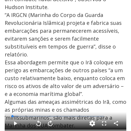
Hudson Institute.
“A IRGCN (Marinha do Corpo da Guarda
Revolucionária Islâmica) projeta e fabrica suas
embarcações para permanecerem acessíveis,
evitarem sanções e serem facilmente
substituíveis em tempos de guerra”, disse o
relatório.
Essa abordagem permite que o Irã coloque em
perigo as embarcações de outros países “a um
custo relativamente baixo, enquanto coloca em
risco os ativos de alto valor de um adversário –
e a economia marítima global”.
Algumas das ameaças assimétricas do Irã, como
as próprias minas e os chamados
‘minissubmarinos’, são mais diretas para a
L
o
a
Marinha dos EUA combater.
d
C
P
V
A
F
e
o