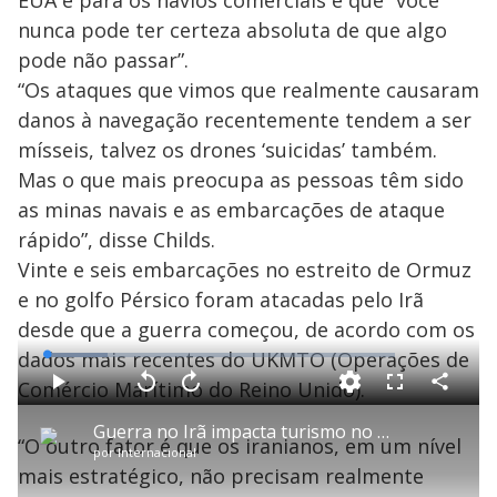
nunca pode ter certeza absoluta de que algo
pode não passar”.
“Os ataques que vimos que realmente causaram
danos à navegação recentemente tendem a ser
mísseis, talvez os drones ‘suicidas’ também.
Mas o que mais preocupa as pessoas têm sido
as minas navais e as embarcações de ataque
rápido”, disse Childs.
Vinte e seis embarcações no estreito de Ormuz
e no golfo Pérsico foram atacadas pelo Irã
desde que a guerra começou, de acordo com os
dados mais recentes do UKMTO (Operações de
L
o
a
Comércio Marítimo do Reino Unido).
d
C
P
V
A
P
F
e
o
l
o
v
u
d
m
a
l
a
l
:
Guerra no Irã impacta turismo no Oriente Médio
p
y
t
n
l
1
“O outro fator é que os iranianos, em um nível
a
a
ç
s
7
por
Internacional
r
r
a
c
.
t
1
r
r
5
mais estratégico, não precisam realmente
i
0
1
e
4
l
s
0
e
%