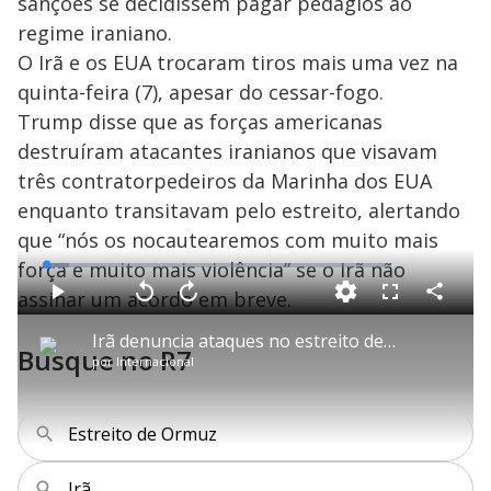
sanções se decidissem pagar pedágios ao
regime iraniano.
O Irã e os EUA trocaram tiros mais uma vez na
quinta-feira (7), apesar do cessar-fogo.
Trump disse que as forças americanas
destruíram atacantes iranianos que visavam
três contratorpedeiros da Marinha dos EUA
enquanto transitavam pelo estreito, alertando
que “nós os nocautearemos com muito mais
força e muito mais violência” se o Irã não
L
o
a
assinar um acordo em breve.
d
C
P
V
A
P
F
e
o
l
o
v
u
d
m
a
l
a
l
:
Irã denuncia ataques no estreito de Ormuz
p
y
t
n
l
6
Busque no R7
a
a
ç
s
.
por
Internacional
r
r
a
c
8
t
1
r
l
r
0
i
0
1
e
%
l
s
0
e
h
e
s
n
a
g
e
r
Estreito de Ormuz
u
g
n
u
a
d
n
o
d
s
o
Irã
s