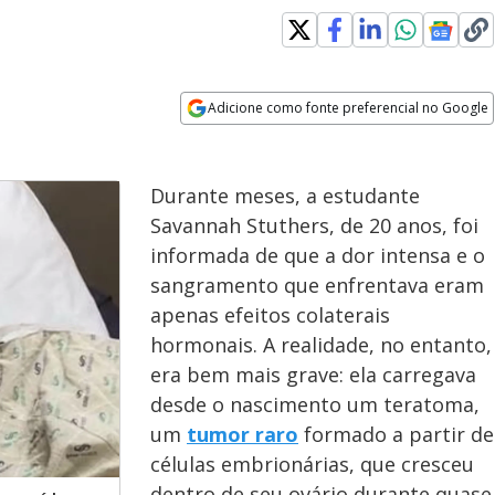
Adicione como fonte preferencial no Google
Opens in new window
Durante meses, a estudante
Savannah Stuthers, de 20 anos, foi
informada de que a dor intensa e o
sangramento que enfrentava eram
apenas efeitos colaterais
hormonais. A realidade, no entanto,
era bem mais grave: ela carregava
desde o nascimento um teratoma,
um
tumor raro
formado a partir de
células embrionárias, que cresceu
dentro de seu ovário durante quase