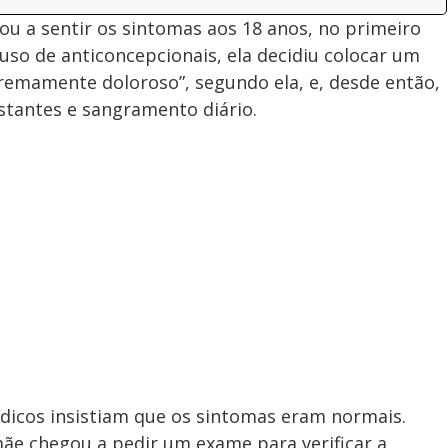
u a sentir os sintomas aos 18 anos, no primeiro
uso de anticoncepcionais, ela decidiu colocar um
remamente doloroso”, segundo ela, e, desde então,
stantes e sangramento diário.
dicos insistiam que os sintomas eram normais.
ãe chegou a pedir um exame para verificar a