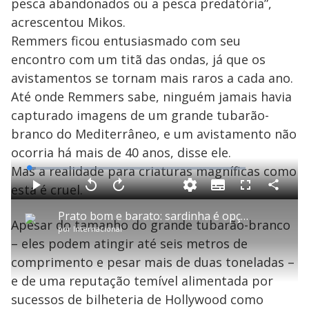
pesca abandonados ou a pesca predatória”,
acrescentou Mikos.
Remmers ficou entusiasmado com seu
encontro com um titã das ondas, já que os
avistamentos se tornam mais raros a cada ano.
Até onde Remmers sabe, ninguém jamais havia
capturado imagens de um grande tubarão-
branco do Mediterrâneo, e um avistamento não
ocorria há mais de 40 anos, disse ele.
Mas a realidade para criaturas magníficas como
L
o
a
esta é cruel.
S
d
u
C
P
V
A
P
F
e
b
o
l
o
v
u
d
t
m
a
l
a
l
:
Prato bom e barato: sardinha é opção saudável e econômica para o dia a dia
i
p
y
t
n
l
3
Apesar do tamanho do grande tubarão-branco
t
a
a
ç
s
.
por
Internacional
l
r
r
a
c
1
e
t
1
r
l
r
5
– eles podem atingir até seis metros de
s
i
0
1
e
%
l
s
0
e
h
comprimento e pesar mais de duas toneladas –
e
s
n
a
g
e
r
u
g
e de uma reputação temível alimentada por
n
u
a
d
n
o
d
sucessos de bilheteria de Hollywood como
s
o
s