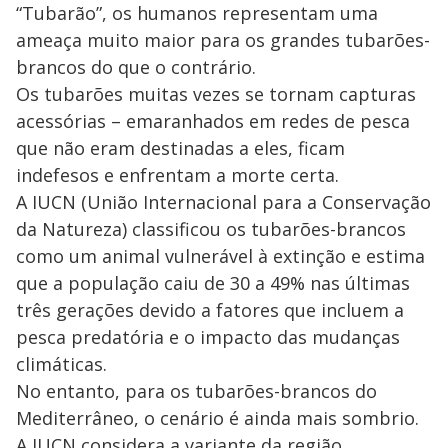
“Tubarão”, os humanos representam uma
y
ameaça muito maior para os grandes tubarões-
brancos do que o contrário.
M
V
u
d
Os tubarões muitas vezes se tornam capturas
o
acessórias – emaranhados em redes de pesca
i
que não eram destinadas a eles, ficam
indefesos e enfrentam a morte certa.
A IUCN (União Internacional para a Conservação
d
da Natureza) classificou os tubarões-brancos
como um animal vulnerável à extinção e estima
e
que a população caiu de 30 a 49% nas últimas
três gerações devido a fatores que incluem a
o
pesca predatória e o impacto das mudanças
climáticas.
No entanto, para os tubarões-brancos do
Mediterrâneo, o cenário é ainda mais sombrio.
A IUCN considera a variante da região