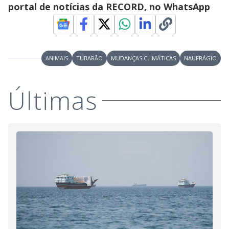
d
portal de notícias da RECORD, no WhatsApp
e
o
ANIMAIS
TUBARÃO
MUDANÇAS CLIMÁTICAS
NAUFRÁGIO
Últimas