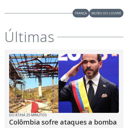
M
V
u
d
o
FRANÇA
MUSEU DO LOUVRE
i
Últimas
d
e
o
DO R7
/
HÁ 25 MINUTOS
Colômbia sofre ataques a bomba