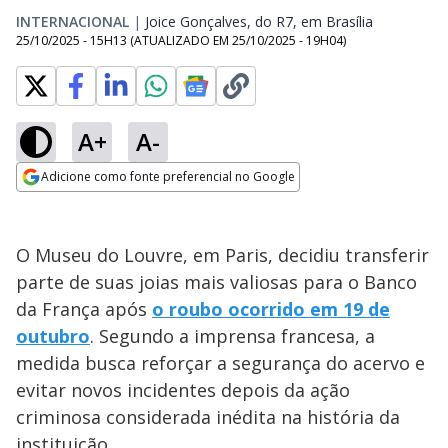
INTERNACIONAL
|
Joice Gonçalves, do R7, em Brasília
Opens in n
25/10/2025 - 15H13
(ATUALIZADO EM
25/10/2025 - 19H04
)
A+
A-
Adicione como fonte preferencial no Google
Opens in new window
O Museu do Louvre, em Paris, decidiu transferir
parte de suas joias mais valiosas para o Banco
da França após
o roubo ocorrido em 19 de
outubro
. Segundo a imprensa francesa, a
medida busca reforçar a segurança do acervo e
evitar novos incidentes depois da ação
criminosa considerada inédita na história da
instituição.