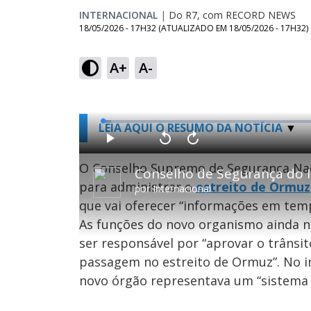
INTERNACIONAL
|
Do R7, com RECORD NEWS
18/05/2026 - 17H32
(ATUALIZADO EM
18/05/2026 - 17H32
)
A+
A-
L
LEIA AQUI O RESUMO DA NOTÍCIA
o
a
d
P
V
A
e
l
o
v
d
a
l
a
O Conselho Supremo de Segurança Na
:
y
t
n
1
a
ç
.
para administrar o
estreito de Ormuz
r
a
7
por
Internacional
1
r
4
0
1
%
que vai oferecer “informações em tem
s
0
e
s
g
e
As funções do novo organismo ainda nã
u
g
n
u
ser responsável por “aprovar o trânsit
d
n
o
d
s
o
passagem no estreito de Ormuz”. No i
s
novo órgão representava um “sistema p
M