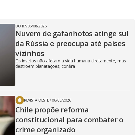
DO R7
/
06/08/2026
Nuvem de gafanhotos atinge sul
da Rússia e preocupa até países
vizinhos
Os insetos não afetam a vida humana diretamente, mas
destroem planatações; confira
REVISTA OESTE
/
06/08/2026
Chile propõe reforma
constitucional para combater o
crime organizado