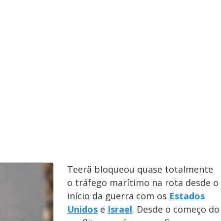
y
e
V
i
d
e
Teerã bloqueou quase totalmente
o tráfego marítimo na rota desde o
início da guerra com os
Estados
Unidos
e
Israel
. Desde o começo do