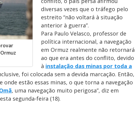
o
conflito, o país persa afirmou
diversas vezes que o tráfego pelo
estreito “não voltará à situação
anterior à guerra”.
Para Paulo Velasco, professor de
política internacional, a navegação
provar
em Ormuz realmente não retornará
m Ormuz
ao que era antes do conflito, devido
à
instalação das minas por toda a
nclusive, foi colocada sem a devida marcação. Então,
onde estão essas minas, o que torna a navegação
Omã
, uma navegação muito perigosa”, diz em
esta segunda-feira (18).