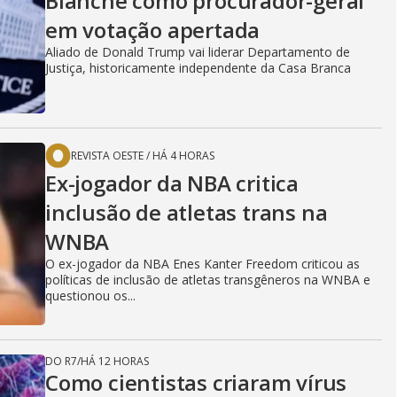
Blanche como procurador-geral
em votação apertada
Aliado de Donald Trump vai liderar Departamento de
Justiça, historicamente independente da Casa Branca
REVISTA OESTE
/
HÁ 4 HORAS
Ex-jogador da NBA critica
inclusão de atletas trans na
WNBA
O ex-jogador da NBA Enes Kanter Freedom criticou as
políticas de inclusão de atletas transgêneros na WNBA e
questionou os...
DO R7
/
HÁ 12 HORAS
Como cientistas criaram vírus