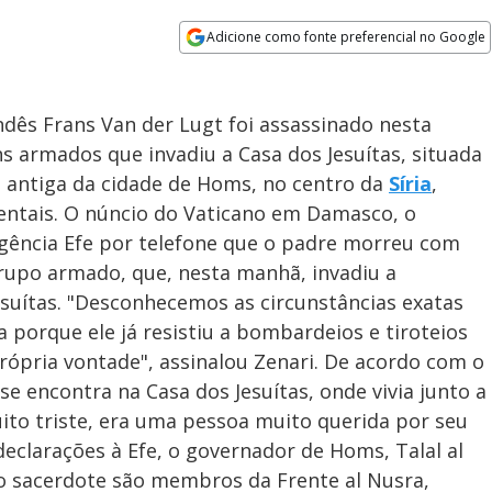
Adicione como fonte preferencial no Google
Opens in new window
andês Frans Van der Lugt foi assassinado nesta
 armados que invadiu a Casa dos Jesuítas, situada
e antiga da cidade de Homs, no centro da
Síria
,
entais. O núncio do Vaticano em Damasco, o
Agência Efe por telefone que o padre morreu com
rupo armado, que, nesta manhã, invadiu a
suítas. "Desconhecemos as circunstâncias exatas
 porque ele já resistiu a bombardeios e tiroteios
rópria vontade", assinalou Zenari. De acordo com o
se encontra na Casa dos Jesuítas, onde vivia junto a
uito triste, era uma pessoa muito querida por seu
eclarações à Efe, o governador de Homs, Talal al
do sacerdote são membros da Frente al Nusra,