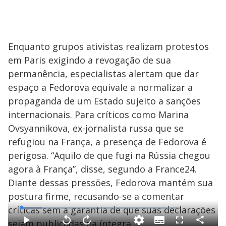
Enquanto grupos ativistas realizam protestos
em Paris exigindo a revogação de sua
permanência, especialistas alertam que dar
espaço a Fedorova equivale a normalizar a
propaganda de um Estado sujeito a sanções
internacionais. Para críticos como Marina
Ovsyannikova, ex-jornalista russa que se
refugiou na França, a presença de Fedorova é
perigosa. “Aquilo de que fugi na Rússia chegou
agora à França”, disse, segundo a France24.
Diante dessas pressões, Fedorova mantém sua
postura firme, recusando-se a comentar
críticas sem a garantia de que suas declarações
L
o
a
sejam publicadas na íntegra.
S
d