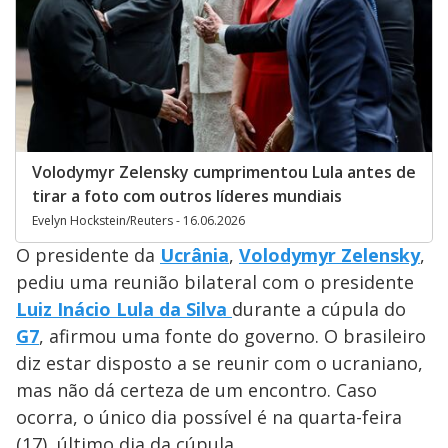
Volodymyr Zelensky cumprimentou Lula antes de
tirar a foto com outros líderes mundiais
Evelyn Hockstein/Reuters - 16.06.2026
O presidente da
Ucrânia
,
Volodymyr Zelensky
,
pediu uma reunião bilateral com o presidente
Luiz Inácio Lula da Silva
durante a cúpula do
G7
, afirmou uma fonte do governo. O brasileiro
diz estar disposto a se reunir com o ucraniano,
mas não dá certeza de um encontro. Caso
ocorra, o único dia possível é na quarta-feira
(17), último dia da cúpula.