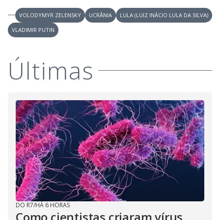
VOLODYMYR ZELENSKY
UCRÂNIA
LULA (LUIZ INÁCIO LULA DA SILVA)
VLADIMIR PUTIN
Últimas
DO R7
/
HÁ 6 HORAS
Como cientistas criaram vírus