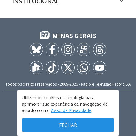
INSTITUCIONAL
MINAS GERAIS
Todos os direitos reservados - 2009-
2026
- Rádio e Televisão Record S.A
Utilizamos cookies e tecnologia para
CARREIRA
FALE CONOSCO
PRIVACIDADE
aprimorar sua experiência de navegação de
TERMOS E CONDIÇÕES DE USO
acordo com o
Aviso de Privacidade
.
FECHAR