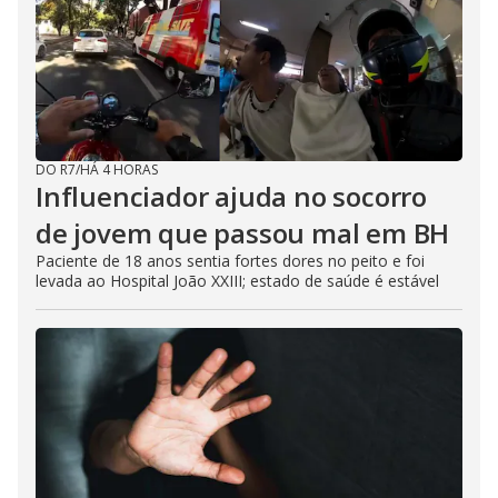
DO R7
/
HÁ 4 HORAS
Influenciador ajuda no socorro
de jovem que passou mal em BH
Paciente de 18 anos sentia fortes dores no peito e foi
levada ao Hospital João XXIII; estado de saúde é estável