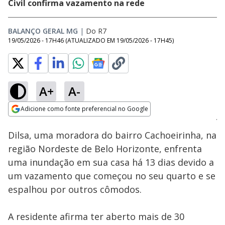
Civil confirma vazamento na rede
BALANÇO GERAL MG
|
Do R7
19/05/2026 - 17H46
(ATUALIZADO EM
19/05/2026 - 17H45
)
A+
A-
Loaded
:
53.95%
Adicione como fonte preferencial no Google
Subtitles
Ativar
Som
Opens in new window
Dilsa, uma moradora do bairro Cachoeirinha, na
região Nordeste de Belo Horizonte, enfrenta
uma inundação em sua casa há 13 dias devido a
um vazamento que começou no seu quarto e se
espalhou por outros cômodos.
A residente afirma ter aberto mais de 30