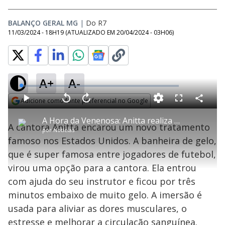
BALANÇO GERAL MG
|
Do R7
11/03/2024 - 18H19
(ATUALIZADO EM
20/04/2024 - 03H06
)
A+
A-
L
o
a
Adicione como fonte preferencial no Google
d
C
P
V
A
P
F
e
o
l
o
v
u
Opens in new window
d
m
a
l
a
l
:
A Hora da Venenosa: Anitta realiza novo tratamento
p
y
t
n
l
0
A cantora Anitta encarou um novo tratamento
a
a
ç
s
.
por
Notícias
r
r
a
c
6
t
1
r
l
r
4
famoso nos Estados Unidos. A banheira de gelo,
i
0
1
e
%
l
s
0
e
h
que é super famosa entre jogadores de futebol,
e
s
n
a
g
e
r
u
g
virou uma opção para a cantora. Ela entrou
n
u
a
d
n
o
d
com ajuda do seu instrutor e ficou por três
s
o
s
minutos embaixo de muito gelo. A imersão é
y
usada para aliviar as dores musculares, o
estresse e melhorar a circulação sanguínea.
M