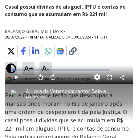
Casal possui dívidas de aluguel, IPTU e contas de
consumo que se acumulam em R$ 221 mil
BALANÇO GERAL MG
|
Do R7
28/07/2022 - 18H47
(ATUALIZADO EM
30/03/2024 - 11H31
)
A+
A-
L
o
a
Adicione como fonte preferencial no Google
d
C
P
V
A
P
F
e
o
l
o
v
u
Opens in new window
d
m
a
l
a
l
:
A Hora da Venenosa: cantor Belo e a esposa Gracyanne Barbosa recebem ordem de despejo
p
y
t
n
l
0
Belo e Gracyanne terão que desocupar a
a
a
ç
s
.
por
Notícias
r
r
a
c
6
t
1
r
l
r
3
mansão onde moram no Rio de Janeiro após
i
0
1
e
%
l
s
0
e
h
uma ordem de despejo emitida pela Justiça. O
e
s
n
a
g
e
r
u
g
casal possui dívidas que se acumulam em R$
n
u
a
d
n
o
d
221 mil em aluguel, IPTU e contas de consumo.
s
o
s
Veja outras reportagens do Balanço Geral