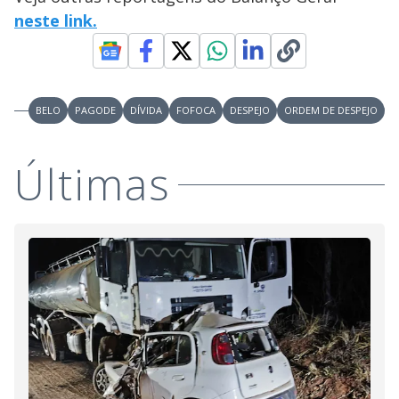
y
neste link.
M
V
u
d
o
i
BELO
PAGODE
DÍVIDA
FOFOCA
DESPEJO
ORDEM DE DESPEJO
d
Últimas
e
o