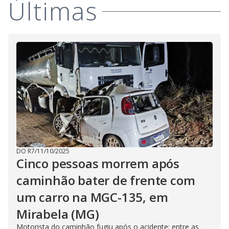
Últimas
i
d
e
o
DO R7
/
11/10/2025
Cinco pessoas morrem após
caminhão bater de frente com
um carro na MGC-135, em
Mirabela (MG)
Motorista do caminhão fugiu após o acidente; entre as