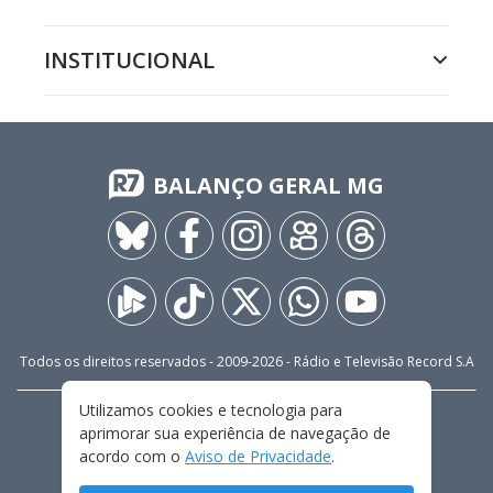
INSTITUCIONAL
BALANÇO GERAL MG
Todos os direitos reservados - 2009-
2026
- Rádio e Televisão Record S.A
Utilizamos cookies e tecnologia para
CARREIRA
FALE CONOSCO
PRIVACIDADE
aprimorar sua experiência de navegação de
TERMOS E CONDIÇÕES DE USO
acordo com o
Aviso de Privacidade
.