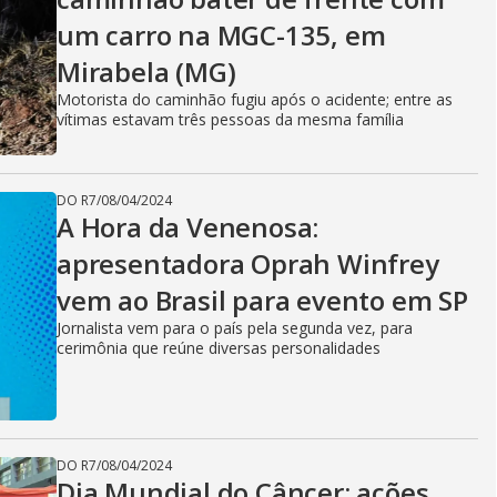
V
um carro na MGC-135, em
i
Mirabela (MG)
Motorista do caminhão fugiu após o acidente; entre as
vítimas estavam três pessoas da mesma família
d
DO R7
/
08/04/2024
A Hora da Venenosa:
e
apresentadora Oprah Winfrey
vem ao Brasil para evento em SP
o
Jornalista vem para o país pela segunda vez, para
cerimônia que reúne diversas personalidades
DO R7
/
08/04/2024
Dia Mundial do Câncer: ações