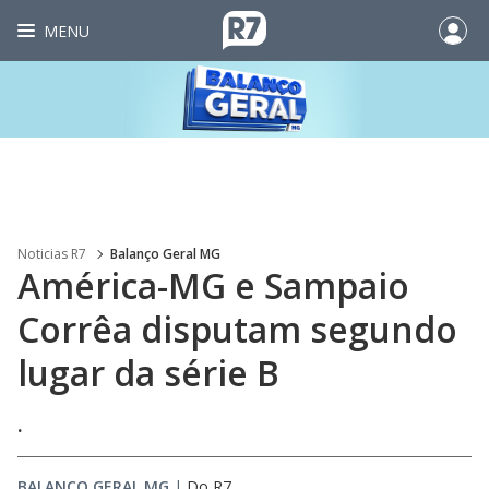
MENU
Noticias R7
Balanço Geral MG
América-MG e Sampaio
Corrêa disputam segundo
lugar da série B
.
BALANÇO GERAL MG
|
Do R7