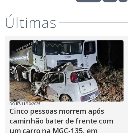
i
Últimas
d
e
o
DO R7
/
11/10/2025
Cinco pessoas morrem após
caminhão bater de frente com
um carro na MGC-135, em