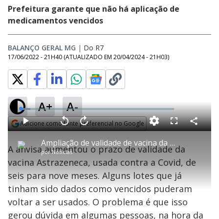
Prefeitura garante que não há aplicação de
medicamentos vencidos
BALANÇO GERAL MG
|
Do R7
17/06/2022 - 21H40
(ATUALIZADO EM
20/04/2024 - 21H03
)
A+
A-
L
o
a
Adicione como fonte preferencial no Google
d
C
P
V
A
P
F
e
o
l
o
v
u
Opens in new window
d
m
a
l
a
l
:
Ampliação de validade de vacina da AstraZeneca causa dúvida na população
p
y
t
n
l
6
A anvisa aumentou o prazo de validade da
a
a
ç
s
.
por
Notícias
r
r
a
c
4
t
1
r
l
r
0
vacina Astrazeneca, usada contra a Covid, de
i
0
1
e
%
l
s
0
e
h
seis para nove meses. Alguns lotes que já
e
s
n
a
g
e
r
u
g
tinham sido dados como vencidos puderam
n
u
a
d
n
o
d
voltar a ser usados. O problema é que isso
s
o
s
gerou dúvida em algumas pessoas, na hora da