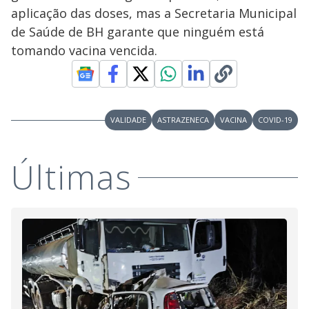
y
aplicação das doses, mas a Secretaria Municipal
de Saúde de BH garante que ninguém está
M
V
u
d
tomando vacina vencida.
o
i
VALIDADE
ASTRAZENECA
VACINA
COVID-19
d
Últimas
e
o