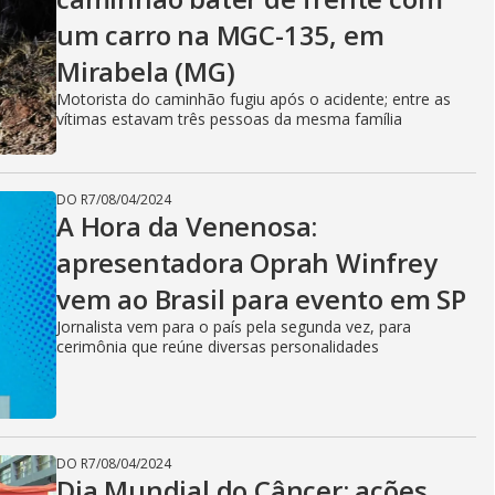
V
um carro na MGC-135, em
i
Mirabela (MG)
Motorista do caminhão fugiu após o acidente; entre as
vítimas estavam três pessoas da mesma família
d
DO R7
/
08/04/2024
A Hora da Venenosa:
e
apresentadora Oprah Winfrey
vem ao Brasil para evento em SP
o
Jornalista vem para o país pela segunda vez, para
cerimônia que reúne diversas personalidades
DO R7
/
08/04/2024
Dia Mundial do Câncer: ações