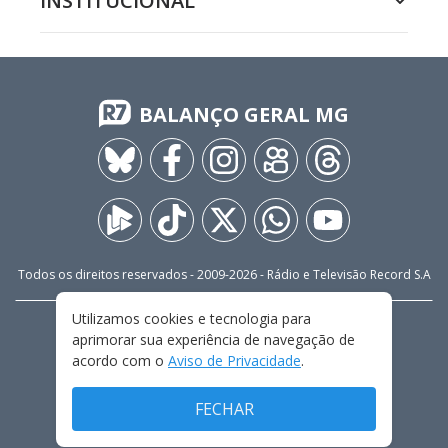
INSTITUCIONAL
BALANÇO GERAL MG
Todos os direitos reservados - 2009-
2026
- Rádio e Televisão Record S.A
Utilizamos cookies e tecnologia para
CARREIRA
FALE CONOSCO
PRIVACIDADE
aprimorar sua experiência de navegação de
TERMOS E CONDIÇÕES DE USO
acordo com o
Aviso de Privacidade
.
FECHAR