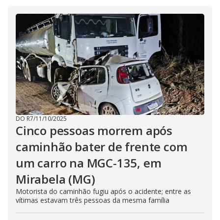
V
d
o
i
d
e
o
DO R7
/
11/10/2025
Cinco pessoas morrem após
caminhão bater de frente com
um carro na MGC-135, em
Mirabela (MG)
Motorista do caminhão fugiu após o acidente; entre as
vítimas estavam três pessoas da mesma família