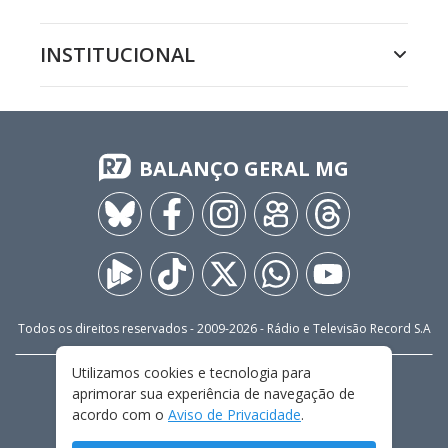
INSTITUCIONAL
BALANÇO GERAL MG
Todos os direitos reservados - 2009-
2026
- Rádio e Televisão Record S.A
Utilizamos cookies e tecnologia para
CARREIRA
FALE CONOSCO
PRIVACIDADE
aprimorar sua experiência de navegação de
TERMOS E CONDIÇÕES DE USO
acordo com o
Aviso de Privacidade
.