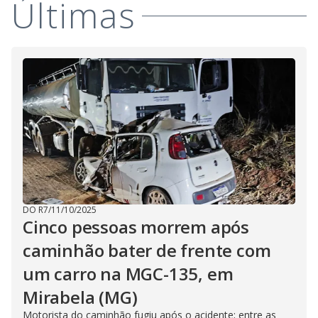
Últimas
i
d
e
o
DO R7
/
11/10/2025
Cinco pessoas morrem após
caminhão bater de frente com
um carro na MGC-135, em
Mirabela (MG)
Motorista do caminhão fugiu após o acidente; entre as