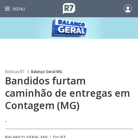
MENU
Noticias R7
Balanço Geral MG
Bandidos furtam
caminhão de entregas em
Contagem (MG)
.
BALANÇO GERAL MG
|
Do R7