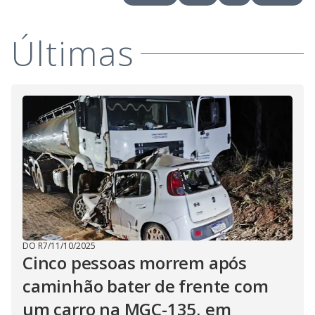
i
Últimas
d
e
o
DO R7
/
11/10/2025
Cinco pessoas morrem após
caminhão bater de frente com
um carro na MGC-135, em