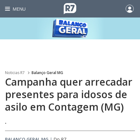
MENU
Noticias R7
Balanço Geral MG
Campanha quer arrecadar
presentes para idosos de
asilo em Contagem (MG)
.
BALANÇO GERAL MG
|
Do R7