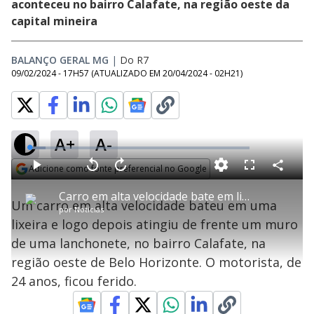
aconteceu no bairro Calafate, na região oeste da
capital mineira
BALANÇO GERAL MG
|
Do R7
09/02/2024 - 17H57
(ATUALIZADO EM
20/04/2024 - 02H21
)
A+
A-
L
o
a
Adicione como fonte preferencial no Google
d
C
P
V
A
P
F
e
o
l
o
v
u
Opens in new window
d
m
a
l
a
l
:
Carro em alta velocidade bate em lixeira e atinge muro de lanchonete em BH
p
y
t
n
l
7
Um carro em alta velocidade bateu em uma
a
a
ç
s
.
por
Notícias
r
r
a
c
2
t
1
r
l
r
8
lixeira e logo depois atingiu de frente um muro
i
0
1
e
%
l
s
0
e
h
de uma lanchonete, no bairro Calafate, na
e
s
n
a
g
e
r
u
g
região oeste de Belo Horizonte. O motorista, de
n
u
a
d
n
o
d
24 anos, ficou ferido.
s
o
s