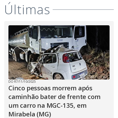
i
Últimas
d
e
o
DO R7
/
11/10/2025
Cinco pessoas morrem após
caminhão bater de frente com
um carro na MGC-135, em
Mirabela (MG)