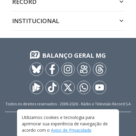
RECORD
INSTITUCIONAL
BALANÇO GERAL MG
Todos os direitos reservados - 2009-
2026
- Rádio e Televisão Record S.A
Utilizamos cookies e tecnologia para
CARREIRA
FALE CONOSCO
PRIVACIDADE
aprimorar sua experiência de navegação de
TERMOS E CONDIÇÕES DE USO
acordo com o
Aviso de Privacidade
.