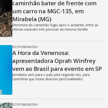
caminhão bater de frente com
i
um carro na MGC-135, em
Mirabela (MG)
d
Motorista do caminhão fugiu após o acidente; entre as
vítimas estavam três pessoas da mesma família
e
DO R7
/
08/04/2024
A Hora da Venenosa:
apresentadora Oprah Winfrey
o
vem ao Brasil para evento em SP
Jornalista vem para o país pela segunda vez, para
cerimônia que reúne diversas personalidades
DO R7
/
08/04/2024