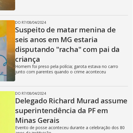
DO R7
/
08/04/2024
Suspeito de matar menina de
seis anos em MG estaria
disputando "racha" com pai da
criança
Homem foi preso pela polícia; garota estava no carro
junto com parentes quando o crime aconteceu
DO R7
/
08/04/2024
Delegado Richard Murad assume
superintendência da PF em
Minas Gerais
Evento de posse aconteceu durante a celebração dos 80
anos da instituição