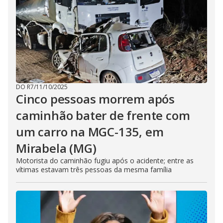
i
d
e
DO R7
/
11/10/2025
Cinco pessoas morrem após
o
caminhão bater de frente com
um carro na MGC-135, em
Mirabela (MG)
Motorista do caminhão fugiu após o acidente; entre as
vítimas estavam três pessoas da mesma família