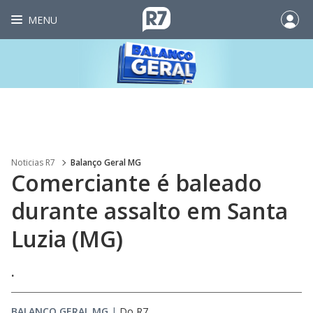
MENU
Noticias R7
Balanço Geral MG
Comerciante é baleado
durante assalto em Santa
Luzia (MG)
.
BALANÇO GERAL MG
|
Do R7